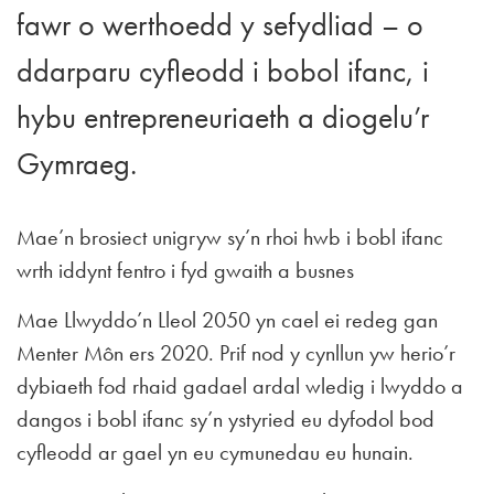
fawr o werthoedd y sefydliad – o
ddarparu cyfleodd i bobol ifanc, i
hybu entrepreneuriaeth a diogelu’r
Gymraeg.
Mae’n brosiect unigryw sy’n rhoi hwb i bobl ifanc
wrth iddynt fentro i fyd gwaith a busnes
Mae Llwyddo’n Lleol 2050 yn cael ei redeg gan
Menter Môn ers 2020. Prif nod y cynllun yw herio’r
dybiaeth fod rhaid gadael ardal wledig i lwyddo a
dangos i bobl ifanc sy’n ystyried eu dyfodol bod
cyfleodd ar gael yn eu cymunedau eu hunain.