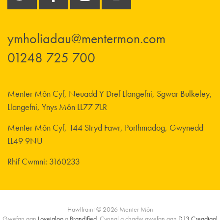
ymholiadau@mentermon.com
01248 725 700
Menter Môn Cyf, Neuadd Y Dref Llangefni, Sgwar Bulkeley,
Llangefni, Ynys Môn LL77 7LR
Menter Môn Cyf, 144 Stryd Fawr, Porthmadog, Gwynedd
LL49 9NU
Rhif Cwmni: 3160233
Hawlfraint © 2026 Menter Môn
Gwefan gan
Loveigloo
a
Brandified
. Cynnal a chadw gwefan gan
D13 Creadigol