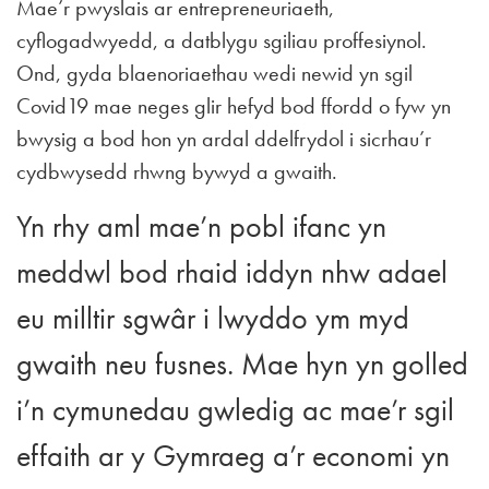
Mae’r pwyslais ar entrepreneuriaeth,
cyflogadwyedd, a datblygu sgiliau proffesiynol.
Ond, gyda blaenoriaethau wedi newid yn sgil
Covid19 mae neges glir hefyd bod ffordd o fyw yn
bwysig a bod hon yn ardal ddelfrydol i sicrhau’r
cydbwysedd rhwng bywyd a gwaith.
Yn rhy aml mae’n pobl ifanc yn
meddwl bod rhaid iddyn nhw adael
eu milltir sgwâr i lwyddo ym myd
gwaith neu fusnes. Mae hyn yn golled
i’n cymunedau gwledig ac mae’r sgil
effaith ar y Gymraeg a’r economi yn