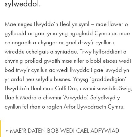
sylweddol.
Mae neges Llwyddo’n Lleol yn syml – mae llawer o
gyfleodd ar gael yma yng ngogledd Cymru ac mae
cefnogaeth a chyngor ar gael drwy’r cynllun i
wireddu uchelgais a syniadau. Trwy hyfforddiant a
chynnig profiad gwaith mae nifer o bobl eisoes wedi
bod trwy’r cynllun ac wedi llwyddo i gael swydd yn
yr ardal neu sefydlu busnes. Ymysg ‘graddedigion’
Llwyddo’n Lleol mae Coffi Dre, cwmni smwddis Swig,
Llaeth Medra a chwmni ‘Arwyddo’. Sefydlwyd y
cynllun fel rhan o raglen Arfor Llywodraeth Cymru.
MAE’R DATEN BOB WEDI CAEL ADFYWIAD