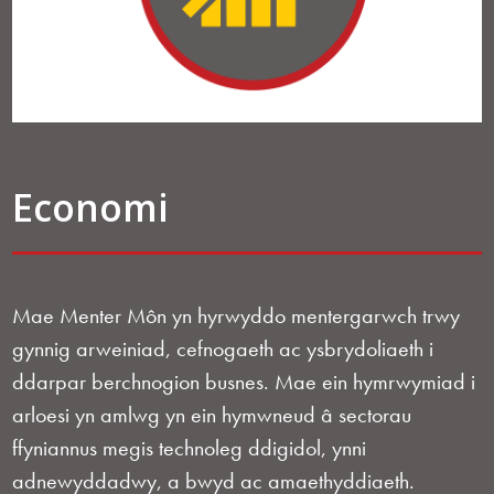
Economi
Mae Menter Môn yn hyrwyddo mentergarwch trwy
gynnig arweiniad, cefnogaeth ac ysbrydoliaeth i
ddarpar berchnogion busnes. Mae ein hymrwymiad i
arloesi yn amlwg yn ein hymwneud â sectorau
ffyniannus megis technoleg ddigidol, ynni
adnewyddadwy, a bwyd ac amaethyddiaeth.