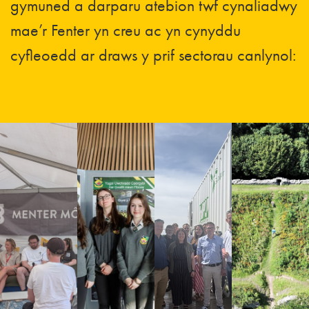
gymuned a darparu atebion twf cynaliadwy
mae’r Fenter yn creu ac yn cynyddu
cyfleoedd ar draws y prif sectorau canlynol: