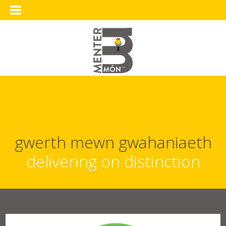
gwerth mewn gwahaniaeth
delivering on distinction