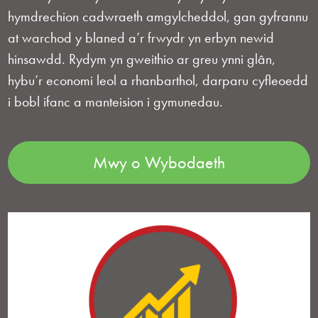
hymdrechion cadwraeth amgylcheddol, gan gyfrannu
at warchod y blaned a’r frwydr yn erbyn newid
hinsawdd. Rydym yn gweithio ar greu ynni glân,
hybu’r economi leol a rhanbarthol, darparu cyfleoedd
i bobl ifanc a manteision i gymunedau.
Mwy o Wybodaeth