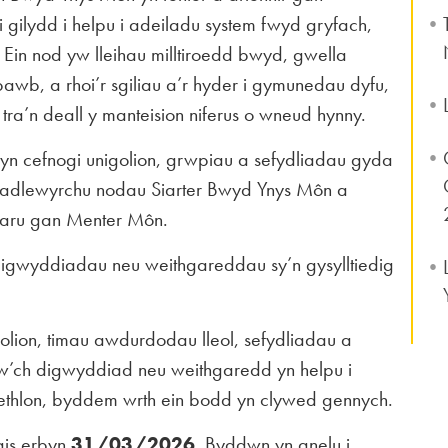
 gilydd i helpu i adeiladu system fwyd gryfach,
in nod yw lleihau milltiroedd bwyd, gwella
awb, a rhoi’r sgiliau a’r hyder i gymunedau dyfu,
tra’n deall y manteision niferus o wneud hynny.
n cefnogi unigolion, grwpiau a sefydliadau gyda
n adlewyrchu nodau Siarter Bwyd Ynys Môn a
paru gan Menter Môn.
igwyddiadau neu weithgareddau sy’n gysylltiedig
lion, timau awdurdodau lleol, sefydliadau a
w’ch digwyddiad neu weithgaredd yn helpu i
ethlon, byddem wrth ein bodd yn clywed gennych.
ais erbyn
31/03/2026
. Byddwn yn anelu i