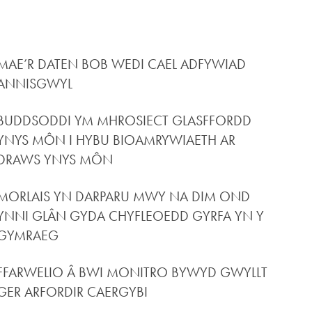
MAE’R DATEN BOB WEDI CAEL ADFYWIAD
ANNISGWYL
BUDDSODDI YM MHROSIECT GLASFFORDD
YNYS MÔN I HYBU BIOAMRYWIAETH AR
DRAWS YNYS MÔN
MORLAIS YN DARPARU MWY NA DIM OND
YNNI GLÂN GYDA CHYFLEOEDD GYRFA YN Y
GYMRAEG
FFARWELIO Â BWI MONITRO BYWYD GWYLLT
GER ARFORDIR CAERGYBI