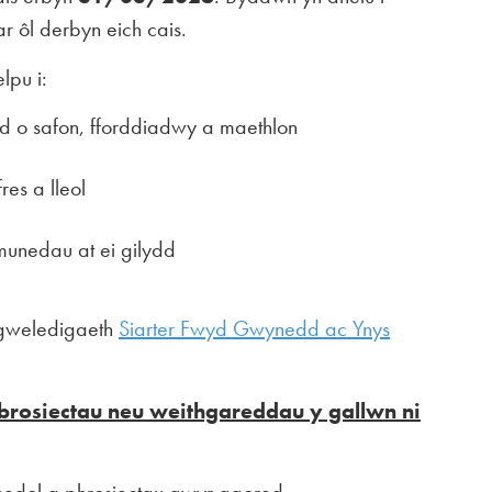
r ôl derbyn eich cais.
lpu i:
 o safon, fforddiadwy a maethlon
es a lleol
munedau at ei gilydd
 gweledigaeth
Siarter Fwyd Gwynedd ac Ynys
 brosiectau neu weithgareddau y gallwn ni