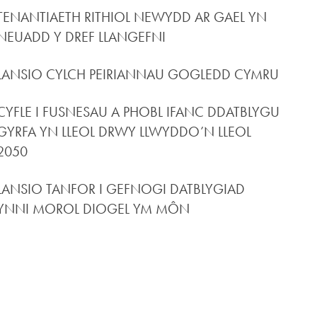
TENANTIAETH RITHIOL NEWYDD AR GAEL YN
NEUADD Y DREF LLANGEFNI
LANSIO CYLCH PEIRIANNAU GOGLEDD CYMRU
CYFLE I FUSNESAU A PHOBL IFANC DDATBLYGU
GYRFA YN LLEOL DRWY LLWYDDO’N LLEOL
2050
LANSIO TANFOR I GEFNOGI DATBLYGIAD
YNNI MOROL DIOGEL YM MÔN