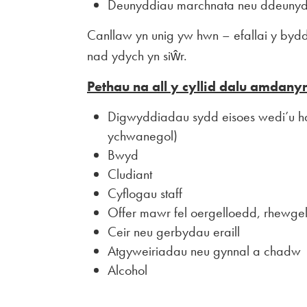
Deunyddiau marchnata neu ddeunydd 
Canllaw yn unig yw hwn – efallai y bydd
nad ydych yn siŵr.
Pethau na all y cyllid dalu amdanyn
Digwyddiadau sydd eisoes wedi’u h
ychwanegol)
Bwyd
Cludiant
Cyflogau staff
Offer mawr fel oergelloedd, rhewgel
Ceir neu gerbydau eraill
Atgyweiriadau neu gynnal a chadw
Alcohol