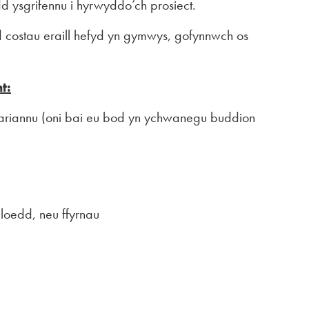
ysgrifennu i hyrwyddo’ch prosiect.
 costau eraill hefyd yn gymwys, gofynnwch os
t:
ariannu (oni bai eu bod yn ychwanegu buddion
loedd, neu ffyrnau