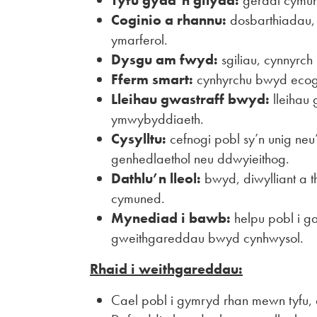
Tyfu gyda’n gilydd:
gerddi cymun
Coginio a rhannu:
dosbarthiadau,
ymarferol.
Dysgu am fwyd:
sgiliau, cynnyrch 
Fferm smart:
cynhyrchu bwyd ecogyf
Lleihau gwastraff bwyd:
lleihau
ymwybyddiaeth.
Cysylltu:
cefnogi pobl sy’n unig neu
genhedlaethol neu ddwyieithog.
Dathlu’n lleol:
bwyd, diwylliant a
cymuned.
Mynediad i bawb:
helpu pobl i ga
gweithgareddau bwyd cynhwysol.
Rhaid i weithgareddau:
Cael pobl i gymryd rhan mewn tyfu, 