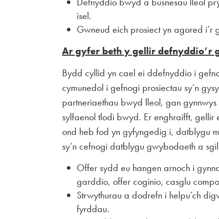
Defnyddio bwyd a busnesau lleol pr
isel.
Gwneud eich prosiect yn agored i’r
Ar gyfer beth y gellir defnyddio’r 
Bydd cyllid yn cael ei ddefnyddio i gefn
cymunedol i gefnogi prosiectau sy’n gysyl
partneriaethau bwyd lleol, gan gynnwys y 
sylfaenol tlodi bwyd. Er enghraifft, gellir
ond heb fod yn gyfyngedig i, datblygu m
sy’n cefnogi datblygu gwybodaeth a sgi
Offer sydd eu hangen arnoch i gynna
garddio, offer coginio, casglu compos
Strwythurau a dodrefn i helpu’ch dig
fyrddau.