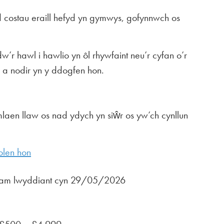
 costau eraill hefyd yn gymwys, gofynnwch os
r hawl i hawlio yn ôl rhywfaint neu’r cyfan o’r
 a nodir yn y ddogfen hon.
ymlaen llaw os nad ydych yn siŵr os yw’ch cynllun
olen hon
u am lwyddiant cyn 29/05/2026