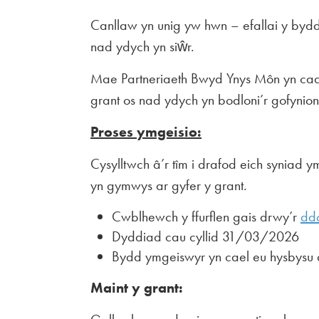
Canllaw yn unig yw hwn – efallai y bydd
nad ydych yn siŵr.
Mae Partneriaeth Bwyd Ynys Môn yn cadw’
grant os nad ydych yn bodloni’r gofynion
Proses ymgeisio:
Cysylltwch â’r tîm i drafod eich syniad 
yn gymwys ar gyfer y grant.
Cwblhewch y ffurflen gais drwy’r
dd
Dyddiad cau cyllid 31/03/2026
Bydd ymgeiswyr yn cael eu hysbys
Maint y grant: