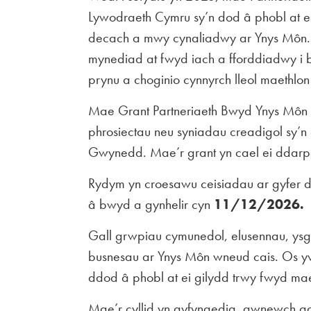
Lywodraeth Cymru sy’n dod â phobl at ei
decach a mwy cynaliadwy ar Ynys Môn. E
mynediad at fwyd iach a fforddiadwy i b
prynu a choginio cynnyrch lleol maethlon 
Mae Grant Partneriaeth Bwyd Ynys Môn y
phrosiectau neu syniadau creadigol sy’
Gwynedd. Mae’r grant yn cael ei ddar
Rydym yn croesawu ceisiadau ar gyfer d
â bwyd a gynhelir cyn
11/12/2026.
Gall grwpiau cymunedol, elusennau, ysgo
busnesau ar Ynys Môn wneud cais. Os y
ddod â phobl at ei gilydd trwy fwyd ma
Mae’r cyllid yn gyfyngedig, gwnewch g