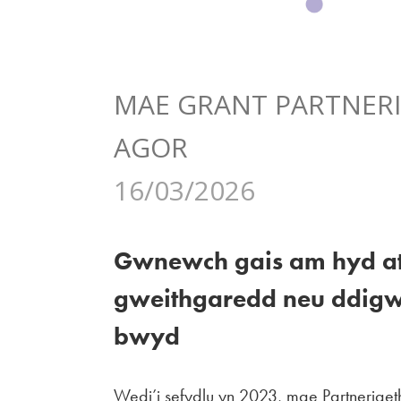
MAE GRANT PARTNER
AGOR
16/03/2026
Gwnewch gais am hyd at 
gweithgaredd neu ddigwy
bwyd
Wedi’i sefydlu yn 2023, mae Partneriaet