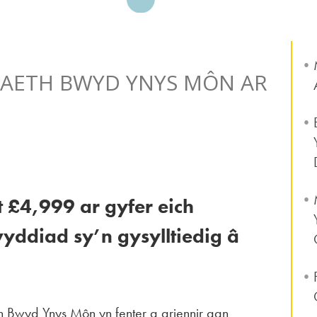
IAETH BWYD YNYS MÔN AR
£4,999 ar gyfer eich
ddiad sy’n gysylltiedig â
h Bwyd Ynys Môn yn fenter a ariennir gan