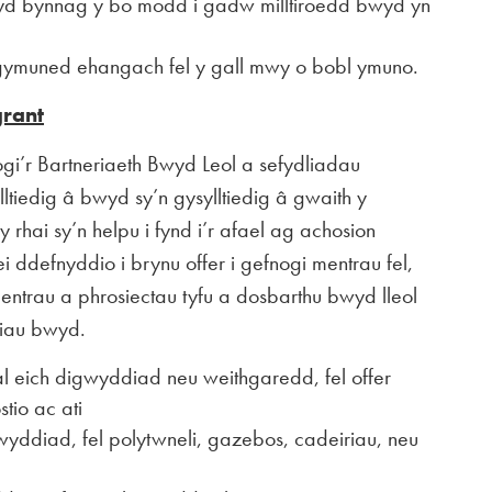
yd bynnag y bo modd i gadw milltiroedd bwyd yn
 gymuned ehangach fel y gall mwy o bobl ymuno.
grant
ogi’r Bartneriaeth Bwyd Leol a sefydliadau
ltiedig â bwyd sy’n gysylltiedig â gwaith y
rhai sy’n helpu i fynd i’r afael ag achosion
 ei ddefnyddio i brynu offer i gefnogi mentrau fel,
entrau a phrosiectau tyfu a dosbarthu bwyd lleol
liau bwyd.
l eich digwyddiad neu weithgaredd, fel offer
tio ac ati
wyddiad, fel polytwneli, gazebos, cadeiriau, neu