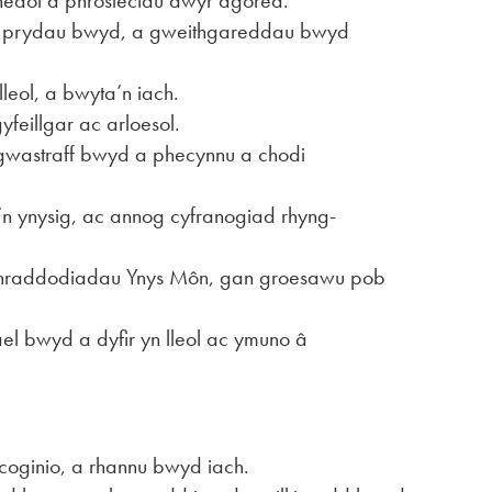
edol a phrosiectau awyr agored.
 prydau bwyd, a gweithgareddau bwyd
lleol, a bwyta’n iach.
eillgar ac arloesol.
 gwastraff bwyd a phecynnu a chodi
’n ynysig, ac annog cyfranogiad rhyng-
 thraddodiadau Ynys Môn, gan groesawu pob
el bwyd a dyfir yn lleol ac ymuno â
coginio, a rhannu bwyd iach.