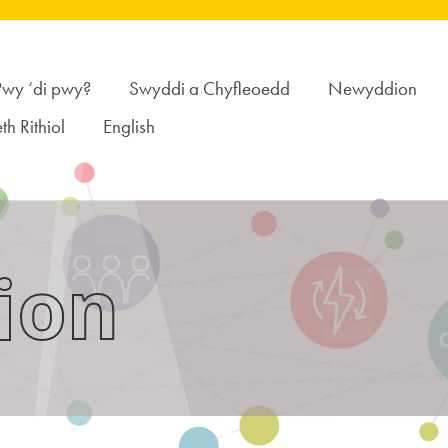
Pwy ‘di pwy?
Swyddi a Chyfleoedd
Newyddion
th Rithiol
English
ion