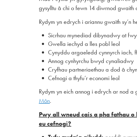
gysylltu â chi o fewn 14 diwrnod gwaith a
Rydym yn edrych i ariannu gwaith sy’n he
Sicrhau mynediad dibynadwy at fwyd
Gwella iechyd a lles pobl leol
Cynyddu argaeledd cynnyrch iach, ffr
Annog cynhyrchu bwyd cynaliadwy
Cryfhau partneriaethau a dod â chy
Cefnogi a thyfu’r economi leol
Rydym yn eich annog i edrych ar nod a
Môn
.
Pwy all wneud cais a pha fathau o
eu cefnogi?