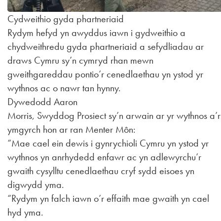
Cydweithio gyda phartneriaid
Rydym hefyd yn awyddus iawn i gydweithio a
chydweithredu gyda phartneriaid a sefydliadau ar
draws Cymru sy’n cymryd rhan mewn
gweithgareddau pontio’r cenedlaethau yn ystod yr
wythnos ac o nawr tan hynny.
Dywedodd Aaron
Morris, Swyddog Prosiect sy’n arwain ar yr wythnos a’r
ymgyrch hon ar ran Menter Môn:
“Mae cael ein dewis i gynrychioli Cymru yn ystod yr
wythnos yn anrhydedd enfawr ac yn adlewyrchu’r
gwaith cysylltu cenedlaethau cryf sydd eisoes yn
digwydd yma.
“Rydym yn falch iawn o’r effaith mae gwaith yn cael
hyd yma.