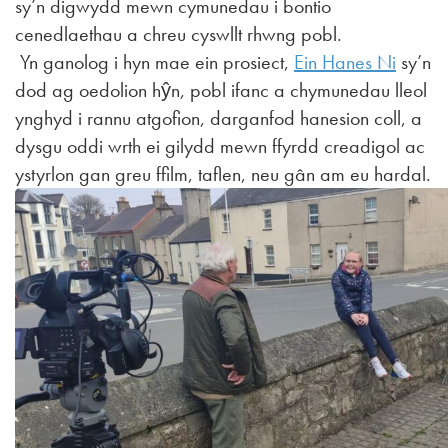
sy’n digwydd mewn cymunedau i bontio
cenedlaethau a chreu cyswllt rhwng pobl.
Yn ganolog i hyn mae ein prosiect,
Ein Hanes Ni
sy’n
dod ag oedolion hŷn, pobl ifanc a chymunedau lleol
ynghyd i rannu atgofion, darganfod hanesion coll, a
dysgu oddi wrth ei gilydd mewn ffyrdd creadigol ac
ystyrlon gan greu ffilm, taflen, neu gân am eu hardal.