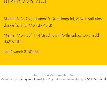
01248 725 700
Menter Môn Cyf, Neuadd Y Dref Llangefni, Sgwar Bulkeley,
Llangefni, Ynys Môn LL77 7LR
Menter Môn Cyf, 144 Stryd Fawr, Porthmadog, Gwynedd
LL49 9NU
Rhif Cwmni: 3160233
Hawlfraint © 2026 Menter Môn
Gwefan gan
Loveigloo
a
Brandified
. Cynnal a chadw gwefan gan
D13 Creadigol