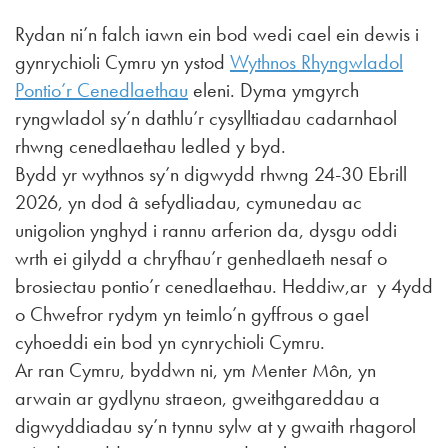
Rydan ni’n falch iawn ein bod wedi cael ein dewis i
gynrychioli Cymru yn ystod
Wythnos Rhyngwladol
Pontio’r Cenedlaethau
eleni. Dyma ymgyrch
ryngwladol sy’n dathlu’r cysylltiadau cadarnhaol
rhwng cenedlaethau ledled y byd.
Bydd yr wythnos sy’n digwydd rhwng 24-30 Ebrill
2026, yn dod â sefydliadau, cymunedau ac
unigolion ynghyd i rannu arferion da, dysgu oddi
wrth ei gilydd a chryfhau’r genhedlaeth nesaf o
brosiectau pontio’r cenedlaethau. Heddiw,ar y 4ydd
o Chwefror rydym yn teimlo’n gyffrous o gael
cyhoeddi ein bod yn cynrychioli Cymru.
Ar ran Cymru, byddwn ni, ym Menter Môn, yn
arwain ar gydlynu straeon, gweithgareddau a
digwyddiadau sy’n tynnu sylw at y gwaith rhagorol