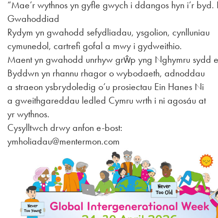
“Mae’r wythnos yn gyfle gwych i ddangos hyn i’r byd. 
Gwahoddiad
Rydym yn gwahodd sefydliadau, ysgolion, cynlluniau
cymunedol, cartrefi gofal a mwy i gydweithio.
Maent yn gwahodd unrhyw grŵp yng Nghymru sydd eiso
Byddwn yn rhannu rhagor o wybodaeth, adnoddau
a straeon ysbrydoledig o’u prosiectau Ein Hanes Ni
a gweithgareddau ledled Cymru wrth i ni agosáu at
yr wythnos.
Cysylltwch drwy anfon e-bost:
ymholiadau@mentermon.com