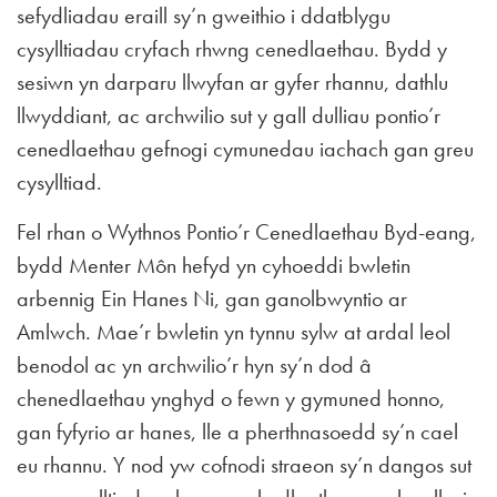
sefydliadau eraill sy’n gweithio i ddatblygu
cysylltiadau cryfach rhwng cenedlaethau. Bydd y
sesiwn yn darparu llwyfan ar gyfer rhannu, dathlu
llwyddiant, ac archwilio sut y gall dulliau pontio’r
cenedlaethau gefnogi cymunedau iachach gan greu
cysylltiad.
Fel rhan o Wythnos Pontio’r Cenedlaethau Byd-eang,
bydd Menter Môn hefyd yn cyhoeddi bwletin
arbennig Ein Hanes Ni, gan ganolbwyntio ar
Amlwch. Mae’r bwletin yn tynnu sylw at ardal leol
benodol ac yn archwilio’r hyn sy’n dod â
chenedlaethau ynghyd o fewn y gymuned honno,
gan fyfyrio ar hanes, lle a pherthnasoedd sy’n cael
eu rhannu. Y nod yw cofnodi straeon sy’n dangos sut