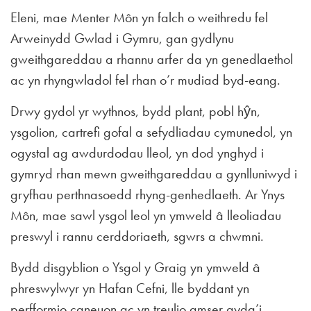
Eleni, mae Menter Môn yn falch o weithredu fel
Arweinydd Gwlad i Gymru, gan gydlynu
gweithgareddau a rhannu arfer da yn genedlaethol
ac yn rhyngwladol fel rhan o’r mudiad byd-eang.
Drwy gydol yr wythnos, bydd plant, pobl hŷn,
ysgolion, cartrefi gofal a sefydliadau cymunedol, yn
ogystal ag awdurdodau lleol, yn dod ynghyd i
gymryd rhan mewn gweithgareddau a gynlluniwyd i
gryfhau perthnasoedd rhyng-genhedlaeth. Ar Ynys
Môn, mae sawl ysgol leol yn ymweld â lleoliadau
preswyl i rannu cerddoriaeth, sgwrs a chwmni.
Bydd disgyblion o Ysgol y Graig yn ymweld â
phreswylwyr yn Hafan Cefni, lle byddant yn
perfformio caneuon ac yn treulio amser gyda’i