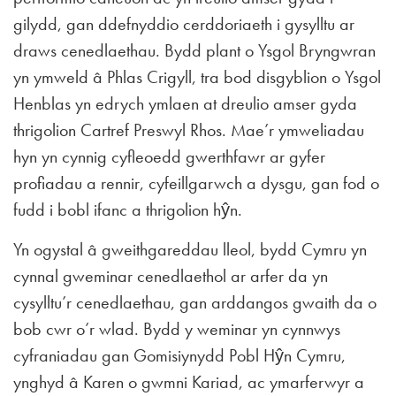
gilydd, gan ddefnyddio cerddoriaeth i gysylltu ar
draws cenedlaethau. Bydd plant o Ysgol Bryngwran
yn ymweld â Phlas Crigyll, tra bod disgyblion o Ysgol
Henblas yn edrych ymlaen at dreulio amser gyda
thrigolion Cartref Preswyl Rhos. Mae’r ymweliadau
hyn yn cynnig cyfleoedd gwerthfawr ar gyfer
profiadau a rennir, cyfeillgarwch a dysgu, gan fod o
fudd i bobl ifanc a thrigolion hŷn.
Yn ogystal â gweithgareddau lleol, bydd Cymru yn
cynnal gweminar cenedlaethol ar arfer da yn
cysylltu’r cenedlaethau, gan arddangos gwaith da o
bob cwr o’r wlad. Bydd y weminar yn cynnwys
cyfraniadau gan Gomisiynydd Pobl Hŷn Cymru,
ynghyd â Karen o gwmni Kariad, ac ymarferwyr a