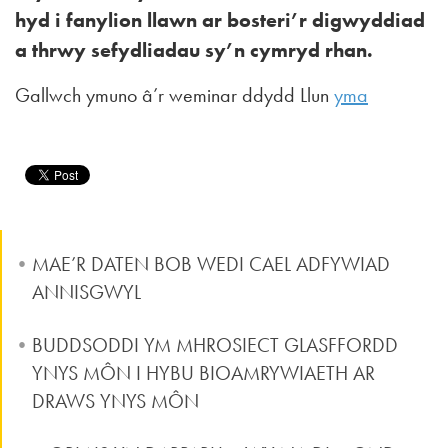
hyd i fanylion llawn ar bosteri’r digwyddiad
a thrwy sefydliadau sy’n cymryd rhan.
Gallwch ymuno â’r weminar ddydd Llun
yma
MAE’R DATEN BOB WEDI CAEL ADFYWIAD
ANNISGWYL
BUDDSODDI YM MHROSIECT GLASFFORDD
YNYS MÔN I HYBU BIOAMRYWIAETH AR
DRAWS YNYS MÔN