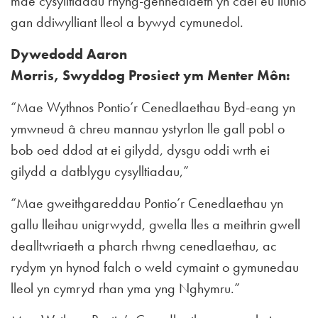
mae cysylltiadau rhyng-genhedlaeth yn cael eu llunio
gan ddiwylliant lleol a bywyd cymunedol.
Dywedodd Aaron
Morris, Swyddog Prosiect ym Menter Môn:
“Mae Wythnos Pontio’r Cenedlaethau Byd-eang yn
ymwneud â chreu mannau ystyrlon lle gall pobl o
bob oed ddod at ei gilydd, dysgu oddi wrth ei
gilydd a datblygu cysylltiadau,”
“Mae gweithgareddau Pontio’r Cenedlaethau yn
gallu lleihau unigrwydd, gwella lles a meithrin gwell
dealltwriaeth a pharch rhwng cenedlaethau, ac
rydym yn hynod falch o weld cymaint o gymunedau
lleol yn cymryd rhan yma yng Nghymru.”