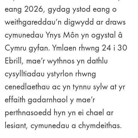
eang 2026, gydag ystod eang o
weithgareddau’n digwydd ar draws
cymunedau Ynys Môn yn ogystal â
Cymru gyfan. Ymlaen rhwng 24 i 30
Ebrill, mae’r wythnos yn dathlu
cysylltiadau ystyrlon rhwng
cenedlaethau ac yn tynnu sylw at yr
effaith gadarnhaol y mae’r
perthnasoedd hyn yn ei chael ar
lesiant, cymunedau a chymdeithas.