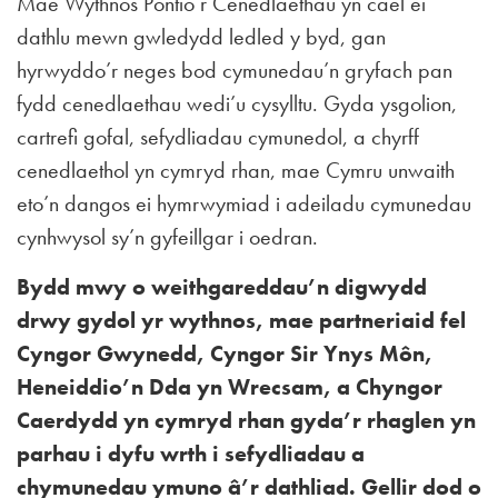
Mae Wythnos Pontio’r Cenedlaethau yn cael ei
dathlu mewn gwledydd ledled y byd, gan
hyrwyddo’r neges bod cymunedau’n gryfach pan
fydd cenedlaethau wedi’u cysylltu. Gyda ysgolion,
cartrefi gofal, sefydliadau cymunedol, a chyrff
cenedlaethol yn cymryd rhan, mae Cymru unwaith
eto’n dangos ei hymrwymiad i adeiladu cymunedau
cynhwysol sy’n gyfeillgar i oedran.
Bydd mwy o weithgareddau’n digwydd
drwy gydol yr wythnos, mae partneriaid fel
Cyngor Gwynedd, Cyngor Sir Ynys Môn,
Heneiddio’n Dda yn Wrecsam, a Chyngor
Caerdydd yn cymryd rhan gyda’r rhaglen yn
parhau i dyfu wrth i sefydliadau a
chymunedau ymuno â’r dathliad. Gellir dod o